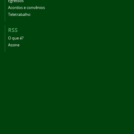
Egressos
Acordos e convênios
Teletrabalho
RSS
O que é?
Assine