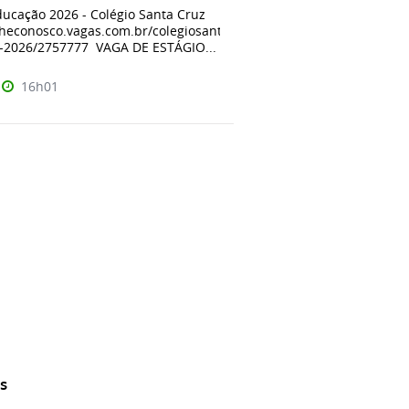
ducação 2026 - Colégio Santa Cruz
alheconosco.vagas.com.br/colegiosantacruz/oportunidade/estagio-
-2026/2757777 VAGA DE ESTÁGIO...
16h01
s