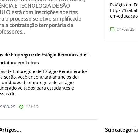
Estágio em E
ÊNCIA E TECNOLOGIA DE SÃO
https://trab
ULO está com inscrições abertas
em-educacao
ra o processo seletivo simplificado
ra a contratação temporária de
04/09/25
ofessores...
s de Emprego e de Estágio Remunerados -
nciatura em Letras
as de Emprego e de Estágio Remunerados
a seção, você encontrará anúncios de
tunidades de emprego e de estágio
nerado voltados para estudantes e
ssos do...
9/08/25
18h12
rtigos...
Subcategoria