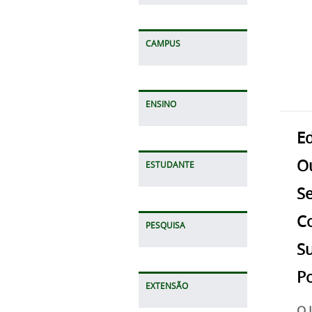
CAMPUS
ENSINO
Ed
O
ESTUDANTE
Se
Co
PESQUISA
Su
P
EXTENSÃO
O 