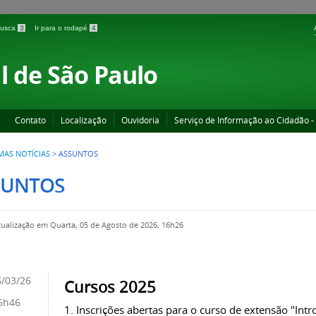
 busca
3
Ir para o rodapé
4
l de São Paulo
Contato
Localização
Ouvidoria
Serviço de Informação ao Cidadão -
MAS NOTÍCIAS
>
ASSUNTOS
SUNTOS
tualização em Quarta, 05 de Agosto de 2026, 16h26
/03/26
Cursos 2025
6h46
1. Inscrições abertas para o curso de extensão "Intr