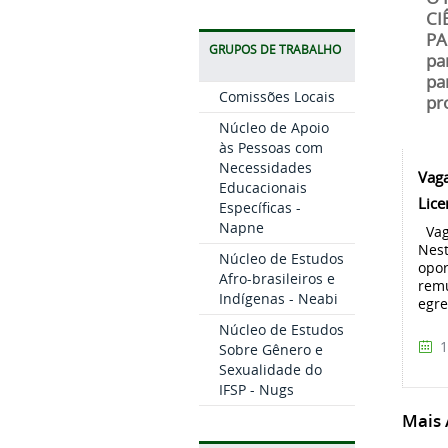
CI
PA
GRUPOS DE TRABALHO
pa
pa
Comissões Locais
pr
Núcleo de Apoio
às Pessoas com
Necessidades
Vaga
Educacionais
Lice
Específicas -
Napne
Vag
Nest
Núcleo de Estudos
opor
Afro-brasileiros e
remu
Indígenas - Neabi
egre
Núcleo de Estudos
1
Sobre Gênero e
Sexualidade do
IFSP - Nugs
Mais A