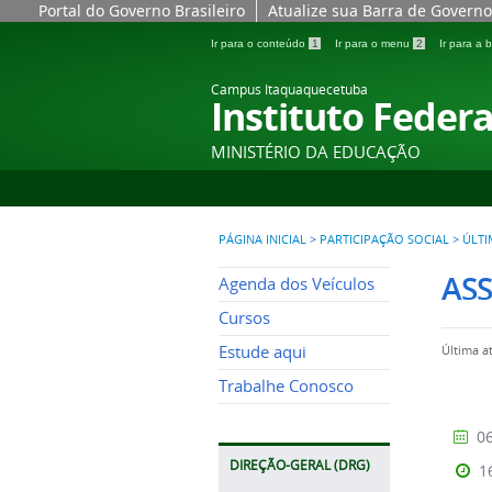
Portal do Governo Brasileiro
Atualize sua Barra de Governo
Ir para o conteúdo
1
Ir para o menu
2
Ir para a
Campus Itaquaquecetuba
Instituto Federa
MINISTÉRIO DA EDUCAÇÃO
PÁGINA INICIAL
>
PARTICIPAÇÃO SOCIAL
>
ÚLTI
AS
Agenda dos Veículos
Cursos
Estude aqui
Última a
Trabalhe Conosco
06
DIREÇÃO-GERAL (DRG)
1