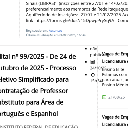
Sinais (LIBRAS)" (inscrições entre 27/01 e 14/02/20
preferencialmente aos membros da Rede Itaquaquece
AquiPeríodo de Inscrições: 27/01 e 21/02/2025.Ace
link: https://forms.gle/dusN15DpwpPrySq9A Comu
Registrado em:
Assuntos
Última atualização em 06/03/2026, 16h46
não
Vagas de Emp
publicado
ital nº 99/2025 - De 24 de
Licenciatura
utubro de 2025 - Processo
24/10/25
Ensino Elite 
Estamos com 
letivo Simplificado para
para atuar ju
15h34
Ensino Médio,
ntratação de Professor
21/08/25
bstituto para Área de
ortuguês e Espanhol
Vagas de Emp
Licenciatura
INSTITUTO FEDERAL DE EDUCAÇÃO,