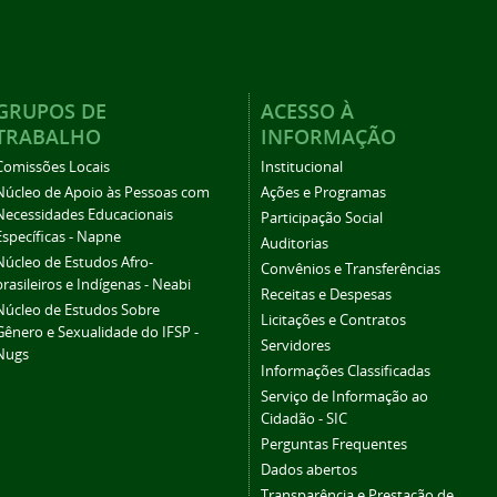
GRUPOS DE
ACESSO À
TRABALHO
INFORMAÇÃO
Comissões Locais
Institucional
Núcleo de Apoio às Pessoas com
Ações e Programas
Necessidades Educacionais
Participação Social
Específicas - Napne
Auditorias
Núcleo de Estudos Afro-
Convênios e Transferências
brasileiros e Indígenas - Neabi
Receitas e Despesas
Núcleo de Estudos Sobre
Licitações e Contratos
Gênero e Sexualidade do IFSP -
Servidores
Nugs
Informações Classificadas
Serviço de Informação ao
Cidadão - SIC
Perguntas Frequentes
Dados abertos
Transparência e Prestação de