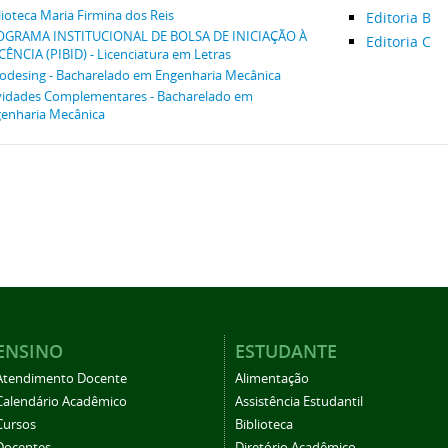
lioteca Maria Firmina dos Reis
Editoria B
OGRAMA INSTITUCIONAL DE BOLSA DE INICIAÇÃO À
Editoria C
ÊNCIA (PIBID) - Licenciatura em Letras
odesing - Bacharelado em Engenharia Mecânica
vidades Complementares - Bacharelado em
enharia Mecânica
ENSINO
ESTUDANTE
Atendimento Docente
Alimentação
Calendário Acadêmico
Assistência Estudantil
Cursos
Biblioteca
Docentes
Diretório Acadêmico