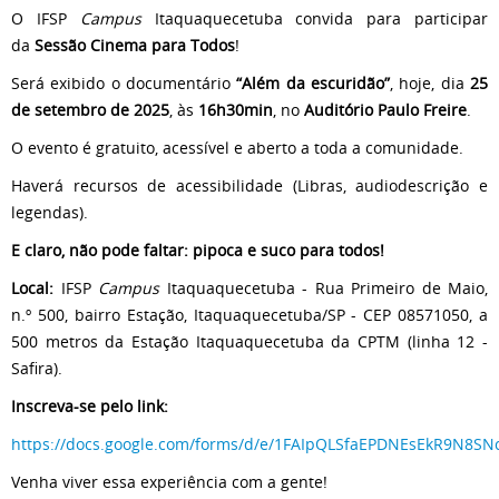
O IFSP
Campus
Itaquaquecetuba convida para participar
da
Sessão Cinema para Todos
!
Será exibido o documentário
“Além da escuridão”
, hoje, dia
25
de setembro de 2025
, às
16h30min
, no
Auditório Paulo Freire
.
O evento é gratuito, acessível e aberto a toda a comunidade.
Haverá recursos de acessibilidade (Libras, audiodescrição e
legendas).
E claro, não pode faltar: pipoca e suco para todos!
Local:
IFSP
Campus
Itaquaquecetuba - Rua Primeiro de Maio,
n.º 500, bairro Estação, Itaquaquecetuba/SP - CEP 08571050, a
500 metros da Estação Itaquaquecetuba da CPTM (linha 12 -
Safira).
Inscreva-se pelo link:
https://docs.google.com/forms/d/e/1FAIpQLSfaEPDNEsEkR9N8S
Venha viver essa experiência com a gente!