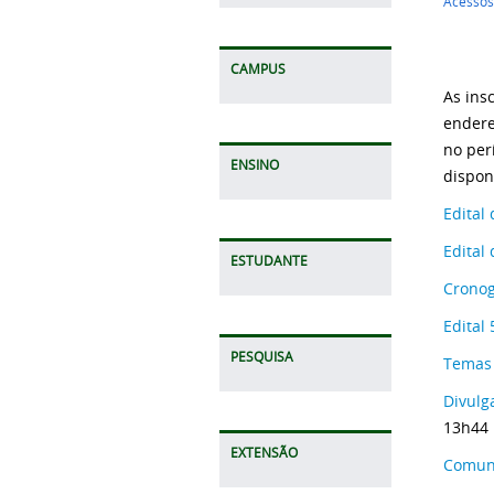
Acessos
CAMPUS
As ins
ender
no per
ENSINO
dispon
Edital
Edital
ESTUDANTE
Crono
Edital
PESQUISA
Temas 
Divulg
13h44
EXTENSÃO
Comuni