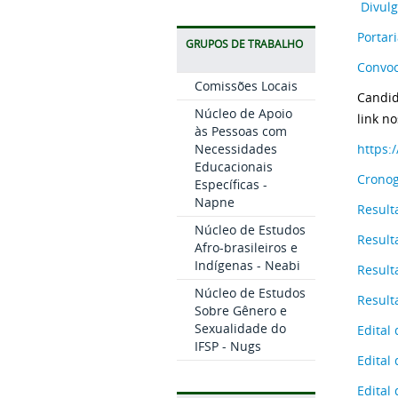
Divulg
Portar
GRUPOS DE TRABALHO
Convoc
Comissões Locais
Candid
Núcleo de Apoio
link n
às Pessoas com
Necessidades
https:
Educacionais
Cronog
Específicas -
Napne
Result
Núcleo de Estudos
Result
Afro-brasileiros e
Indígenas - Neabi
Result
Núcleo de Estudos
Result
Sobre Gênero e
Sexualidade do
Edital
IFSP - Nugs
Edital
Edital