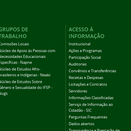
GRUPOS DE
ACESSO À
TRABALHO
INFORMAÇÃO
Comissões Locais
Institucional
Núcleo de Apoio às Pessoas com
Ações e Programas
Necessidades Educacionais
Participação Social
Específicas - Napne
Auditorias
Núcleo de Estudos Afro-
Convênios e Transferências
brasileiros e Indígenas - Neabi
Receitas e Despesas
Núcleo de Estudos Sobre
Licitações e Contratos
Gênero e Sexualidade do IFSP -
Servidores
Nugs
Informações Classificadas
Serviço de Informação ao
Cidadão - SIC
Perguntas Frequentes
Dados abertos
Transparência e Prestação de