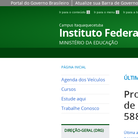
Portal do Governo Brasileiro
Atualize sua Barra de Governo
Ir para o conteúdo
1
Ir para o menu
2
Ir para a
Campus Itaquaquecetuba
Instituto Federa
MINISTÉRIO DA EDUCAÇÃO
PÁGINA INICIAL
ÚLTI
Agenda dos Veículos
Cursos
Pr
Estude aqui
de 
Trabalhe Conosco
58
DIREÇÃO-GERAL (DRG)
Última a