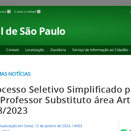
 busca
3
Ir para o rodapé
4
l de São Paulo
Contato
Localização
Ouvidoria
Serviço de Informação ao Cidadão -
MAS NOTÍCIAS
ocesso Seletivo Simplificado 
Professor Substituto área Arte
8/2023
tualização em Sexta, 12 de Janeiro de 2024, 14h03