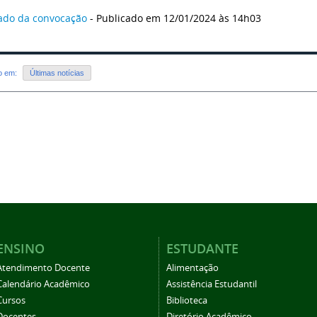
ado da convocação
- Publicado em 12/01/2024 às 14h03
do em:
Últimas notícias
ENSINO
ESTUDANTE
Atendimento Docente
Alimentação
Calendário Acadêmico
Assistência Estudantil
Cursos
Biblioteca
Docentes
Diretório Acadêmico