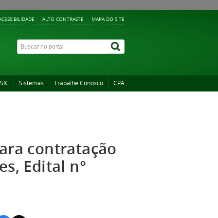
ACESSIBILIDADE
ALTO CONTRASTE
MAPA DO SITE
 SIC
Sistemas
Trabalhe Conosco
CPA
para contratação
s, Edital n°