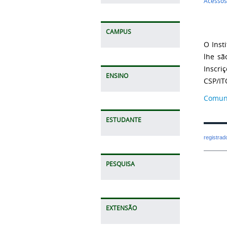
Acessos
CAMPUS
O Inst
lhe sã
Inscri
ENSINO
CSP/IT
Comuni
ESTUDANTE
registra
PESQUISA
EXTENSÃO