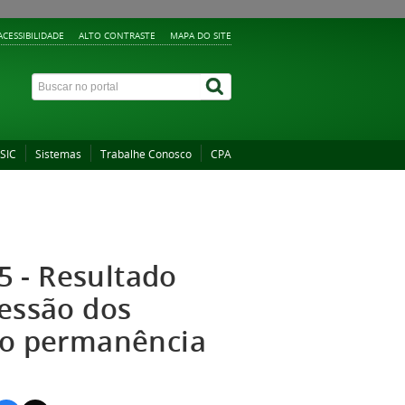
ACESSIBILIDADE
ALTO CONTRASTE
MAPA DO SITE
 SIC
Sistemas
Trabalhe Conosco
CPA
 - Resultado
cessão dos
lio permanência