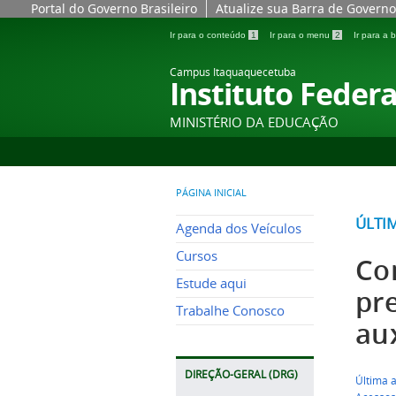
Portal do Governo Brasileiro
Atualize sua Barra de Governo
Ir para o conteúdo
1
Ir para o menu
2
Ir para a
Campus Itaquaquecetuba
Instituto Federa
MINISTÉRIO DA EDUCAÇÃO
PÁGINA INICIAL
ÚLTI
Agenda dos Veículos
Cursos
Co
Estude aqui
pr
Trabalhe Conosco
au
DIREÇÃO-GERAL (DRG)
Última 