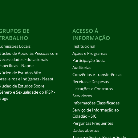
GRUPOS DE
ACESSO À
TRABALHO
INFORMAÇÃO
Comissões Locais
Institucional
Núcleo de Apoio às Pessoas com
Ações e Programas
Necessidades Educacionais
Participação Social
Específicas - Napne
Auditorias
Núcleo de Estudos Afro-
Convênios e Transferências
brasileiros e Indígenas - Neabi
Receitas e Despesas
Núcleo de Estudos Sobre
Licitações e Contratos
Gênero e Sexualidade do IFSP -
Servidores
Nugs
Informações Classificadas
Serviço de Informação ao
Cidadão - SIC
Perguntas Frequentes
Dados abertos
Transparência e Prestação de