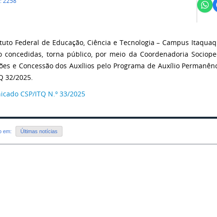
: 2258
ituto Federal de Educação, Ciência e Tecnologia – Campus Itaqua
o concedidas, torna público, por meio da Coordenadoria Sociope
ções e Concessão dos Auxílios pelo Programa de Auxílio Permanênc
Q 32/2025.
cado CSP/ITQ N.º 33/2025
do em:
Últimas notícias