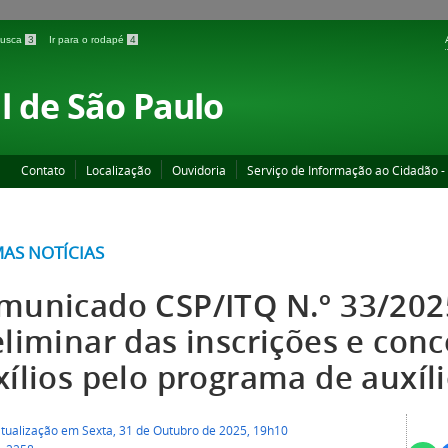
 busca
3
Ir para o rodapé
4
l de São Paulo
Contato
Localização
Ouvidoria
Serviço de Informação ao Cidadão -
MAS NOTÍCIAS
municado CSP/ITQ N.º 33/2025
eliminar das inscrições e con
xílios pelo programa de auxí
atualização em Sexta, 31 de Outubro de 2025, 19h10